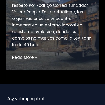
respeto Por Rodrigo Correa, fundador
Valora People. En la actualidad, las
organizaciones se encuentran
inmersas en un entorno laboral en
constante evolución, donde los
cambios normativos como la Ley Karin,
la de 40 horas
Guía
Read More »
Minera
de
Chile
info@valorapeople.cl